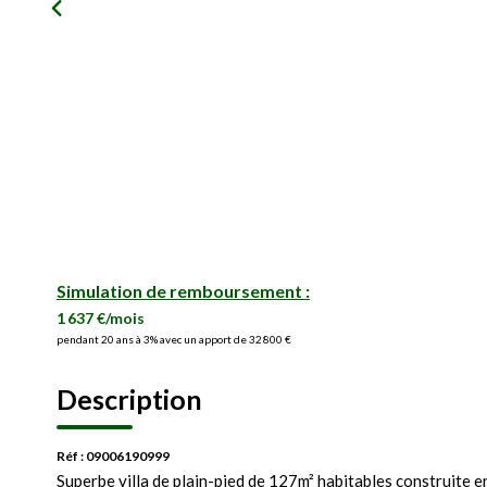
Simulation de remboursement :
1 637 €/mois
pendant 20 ans à 3% avec un apport de 32 800 €
Description
Réf : 09006190999
Superbe villa de plain-pied de 127m² habitables construite 