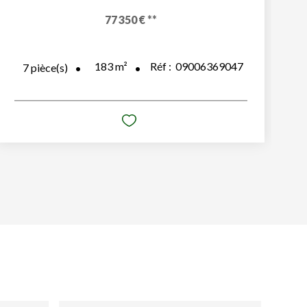
77 350 €
**
183
m²
Réf :
09006369047
7
pièce(s)