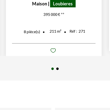
Maison
|
Loubieres
395 000 €
**
211
m²
Réf :
271
8
pièce(s)