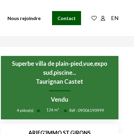
EN
Nous rejoindre
Contact
Superbe villa de plain-pied,vue,expo
sud,piscine...
Taurignan Castet
Vendu
126
m²
4
pièce(s)
Réf :
09006190999
ARIEG'IMMO ST GIRONS