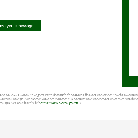
nvoyer le message
matisé par ARIEGIMMO pour gérer votre demande de contact. Elles sont conservées pour la durée nécessa
t libertés », vous pouvez exercer votre droit d'accès aux données vous concernant et les faire rect
vous pouvez vous inscrire ici :
https://www.bloctel.gouv.fr/
»