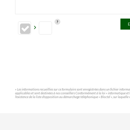
E
« Les informations recueillies sur ce formulaire sont enregistrées dans un fichier infor
applicables et sont destinées à nos conseillers Conformément à la loi « informatique e
l'existence de la liste d'opposition au démarchage téléphonique « Bloctel », sur laquelle 