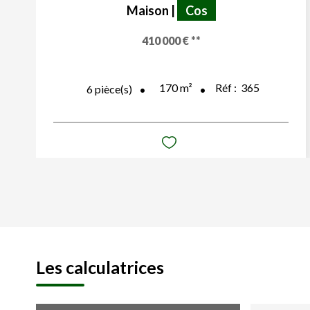
Maison
|
Cos
410 000 €
**
170
m²
Réf :
365
6
pièce(s)
Les calculatrices