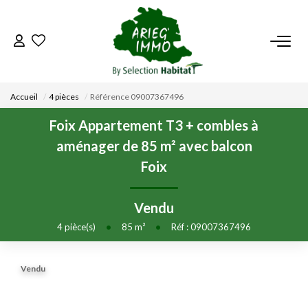
ACCUEIL
Accueil
4 pièces
Référence 09007367496
NOS BIENS
Foix Appartement T3 + combles à
aménager de 85 m² avec balcon
VENDRE UN BIEN
Foix
DÉPOSEZ VOTRE RECHERCHE
Vendu
4
pièce(s)
•
85
m²
•
Réf : 09007367496
NOUS REJOINDRE
Vendu
CONTACT
EN