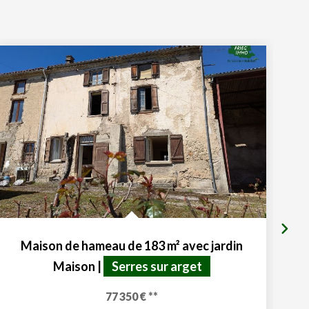
Maison de hameau de 183 m² avec jardin
Maison
|
Serres sur arget
77 350 €
**