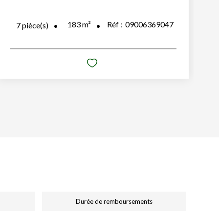
183
m²
Réf :
09006369047
7
pièce(s)
Durée de remboursements