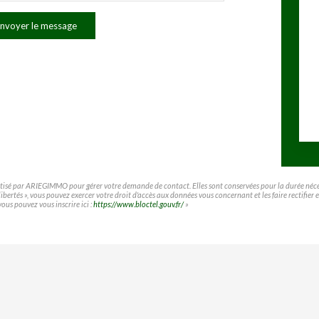
nvoyer le message
matisé par ARIEGIMMO pour gérer votre demande de contact. Elles sont conservées pour la durée nécessa
t libertés », vous pouvez exercer votre droit d'accès aux données vous concernant et les faire rect
vous pouvez vous inscrire ici :
https://www.bloctel.gouv.fr/
»