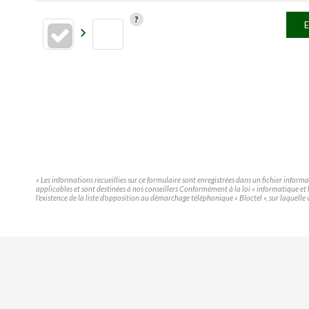
E
« Les informations recueillies sur ce formulaire sont enregistrées dans un fichier infor
applicables et sont destinées à nos conseillers Conformément à la loi « informatique e
l'existence de la liste d'opposition au démarchage téléphonique « Bloctel », sur laquelle 