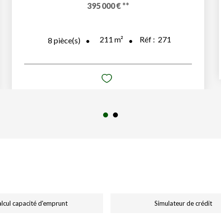
395 000 €
**
211
m²
Réf :
271
8
pièce(s)
lcul capacité d'emprunt
Simulateur de crédit