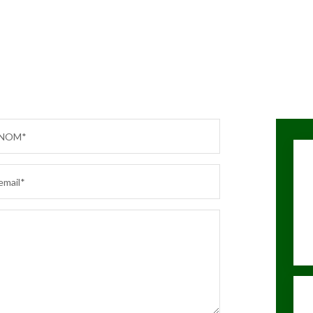
NOM*
email*