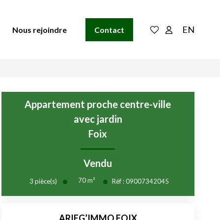
EN
Nous rejoindre
Contact
Appartement proche centre-ville
avec jardin
Foix
Vendu
70
m²
3
pièce(s)
Réf :
09007342045
ARIEG’IMMO FOIX