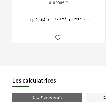
410 000 €
**
170
m²
Réf :
365
6
pièce(s)
Les calculatrices
Calcul Frais de notaire
Ca