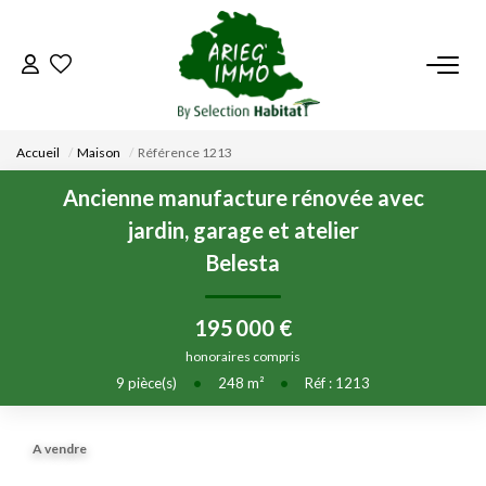
ACCUEIL
Accueil
Maison
Référence 1213
NOS BIENS
Ancienne manufacture rénovée avec
jardin, garage et atelier
VENDRE UN BIEN
Belesta
DÉPOSEZ VOTRE RECHERCHE
195 000 €
honoraires compris
NOUS REJOINDRE
9
pièce(s)
•
248
m²
•
Réf : 1213
CONTACT
A vendre
EN