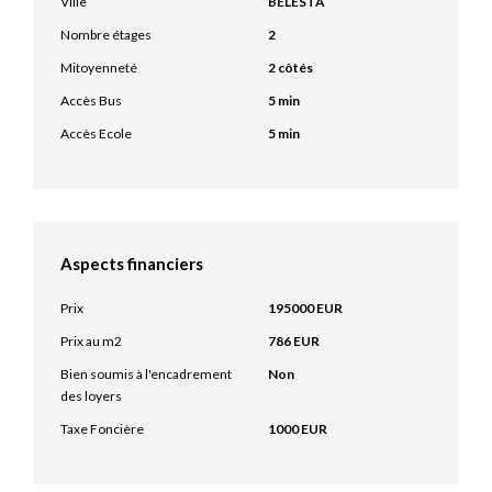
Ville
BELESTA
Nombre étages
2
Mitoyenneté
2 côtés
Accès Bus
5 min
Accès Ecole
5 min
Aspects financiers
Prix
195000 EUR
Prix au m2
786 EUR
Bien soumis à l'encadrement
Non
des loyers
Taxe Foncière
1000 EUR