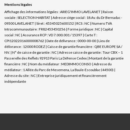
Mentions légales
Affichage des informations légales : ARIEG'IMMO LAVELANET | Raison
sociale : SELECTION HABITAT | Adresse siège social : 18 Av. du Dr Bernadac -
09300 LAVELANET | Siret : 45345025600152 | RCS : NC | Numero TVA
Intracommunautaire : FR82453450256 | Forme juridique : NC | Capital
social : NC | Assurance RCP : VD 7.000.001 / 15397 |
Carte T :
CPI12022016000008762 | Date de délivrance : 0000-00-00 | Lieu de
délivrance : 12000 RODEZ | Caisse de garantie financière : QBE EUROPE SA /
NV. | N° de caisse de garantie : NC | Adresse caisse de garantie : Tour CBX – 1
Passerelle des Reflets 92913 Paris La Défense Cedex | Montant de la garantie
financière : NC | Nom du médiateur : MEDIMMOCONSO | Adresse du
médiateur : 1 Allée du Parc de Mesemena, La Baule-Escoublac (44500) |
Adresse du site : NC |
Entreprise juridiquement et financièrement
indépendante