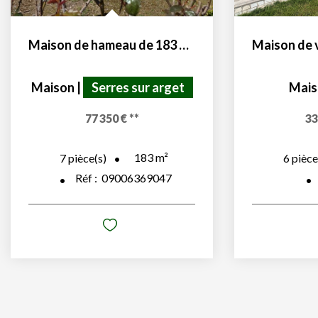
Maison de hameau de 183 m² avec jardin
Maison
|
Serres sur arget
Mais
77 350 €
**
33
183
m²
7
pièce(s)
6
pièce
Réf :
09006369047