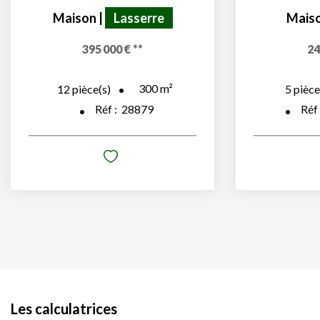
Maison
|
Lasserre
Mais
395 000 €
**
24
300
m²
12
pièce(s)
5
pièce
Réf :
28879
Réf
Les calculatrices