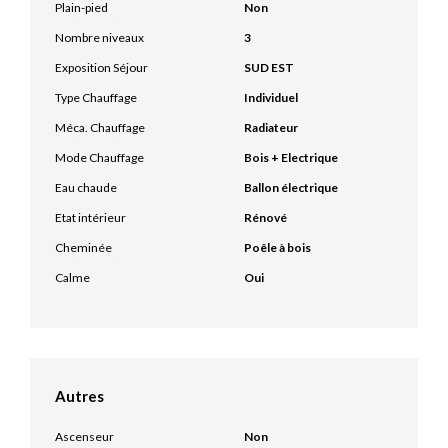
Plain-pied
Non
Nombre niveaux
3
Exposition Séjour
SUD EST
Type Chauffage
Individuel
Méca. Chauffage
Radiateur
Mode Chauffage
Bois + Electrique
Eau chaude
Ballon électrique
Etat intérieur
Rénové
Cheminée
Poêle à bois
Calme
Oui
Autres
Ascenseur
Non