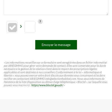
Envoyer le message
« Les informations recueillies sur ce formulaire sont enregistrées dans un fichier informatisé
par ARIEGIMMO pour gérer votre demande de contact. Elles sont conservées pour la durée
nécessaire à la gestion de la relation client dans le respect des prescriptions légales
applicables et sont destinées à nos conseillers Conformément à la loi « informatique et
libertés », vous pouvez exercer votre droit d'accès aux données vous concernant et les faire
rectifier en contactant ARIEGIMMO info@selectionhabitat.com. Nous vous informons de
l'existence de la liste d'opposition au démarchage téléphonique « Bloctel », sur laquelle vous
pouvez vous inscrire ici :
https://www.bloctel.gouv.fr/
»