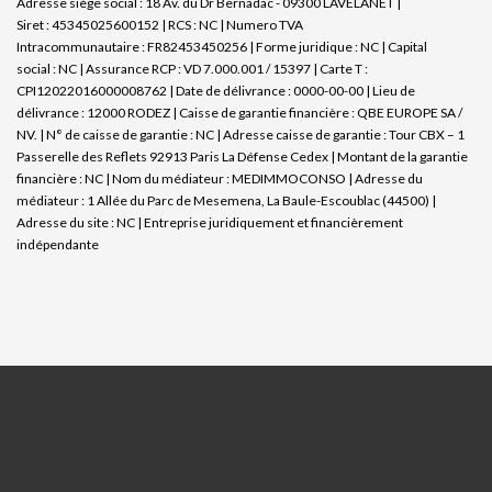
Adresse siège social : 18 Av. du Dr Bernadac - 09300 LAVELANET |
Siret : 45345025600152 | RCS : NC | Numero TVA
Intracommunautaire : FR82453450256 | Forme juridique : NC | Capital
social : NC | Assurance RCP : VD 7.000.001 / 15397 |
Carte T :
CPI12022016000008762 | Date de délivrance : 0000-00-00 | Lieu de
délivrance : 12000 RODEZ | Caisse de garantie financière : QBE EUROPE SA /
NV. | N° de caisse de garantie : NC | Adresse caisse de garantie : Tour CBX – 1
Passerelle des Reflets 92913 Paris La Défense Cedex | Montant de la garantie
financière : NC | Nom du médiateur : MEDIMMOCONSO | Adresse du
médiateur : 1 Allée du Parc de Mesemena, La Baule-Escoublac (44500) |
Adresse du site : NC |
Entreprise juridiquement et financièrement
indépendante