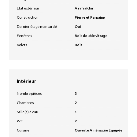
Etat extérieur
A rafraîchir
Construction
Pierre et Parpaing
Dernier étage mansardé
Oui
Fenêtres
Bois double vitrage
Volets
Bois
Intérieur
Nombre pièces
3
Chambres
2
Salle(s) d'eau
1
WC
2
Cuisine
Ouverte Aménagée Equipée