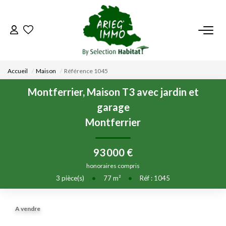
ACCUEIL
Accueil
Maison
Référence 1045
NOS BIENS
Montferrier, Maison T3 avec jardin et
garage
VENDRE UN BIEN
Montferrier
DÉPOSEZ VOTRE RECHERCHE
93 000 €
honoraires compris
NOUS REJOINDRE
3
pièce(s)
•
77
m²
•
Réf : 1045
CONTACT
A vendre
EN