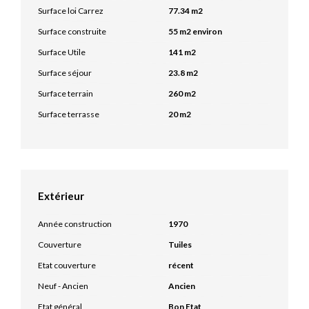
Surface loi Carrez
77.34 m2
Surface construite
55 m2 environ
Surface Utile
141 m2
Surface séjour
23.8 m2
Surface terrain
260 m2
Surface terrasse
20 m2
Extérieur
Année construction
1970
Couverture
Tuiles
Etat couverture
récent
Neuf - Ancien
Ancien
Etat général
Bon Etat