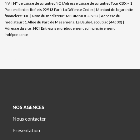
NV. | N° de caisse de garantie : NC | Adresse caisse de garantie : Tour CBX – 1
Passerelle des Reflets 92913 Paris La Défense Cedex | Montant de la garantie
financière : NC | Nom du médiateur : MEDIMMOCONSO | Adresse du
médiateur : 1 Allée du Parc de Mesemena, La Baule-Escoublac (44500) |
Adresse du site : NC |
Entreprise juridiquement et financièrement
indépendante
NOS AGENCES
Nous contacter
Présentation