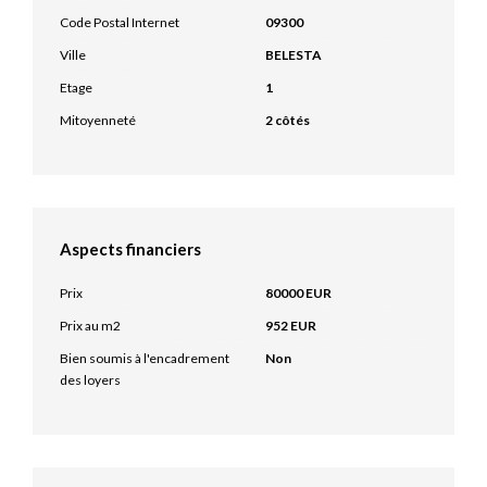
Code Postal Internet
09300
Ville
BELESTA
Etage
1
Mitoyenneté
2 côtés
Aspects financiers
Prix
80000 EUR
Prix au m2
952 EUR
Bien soumis à l'encadrement
Non
des loyers