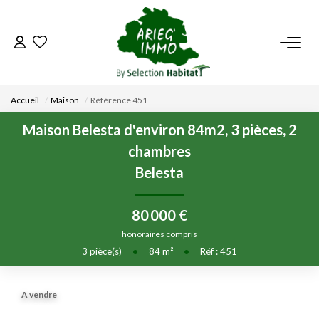
ACCUEIL
Accueil
Maison
Référence 451
NOS BIENS
Maison Belesta d'environ 84m2, 3 pièces, 2
chambres
VENDRE UN BIEN
Belesta
DÉPOSEZ VOTRE RECHERCHE
80 000 €
honoraires compris
NOUS REJOINDRE
3
pièce(s)
•
84
m²
•
Réf : 451
CONTACT
A vendre
EN