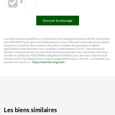
Envoyer le message
« Les informations recueillies sur ce formulaire sont enregistrées dans un fichier informatisé
par ARIEGIMMO pour gérer votre demande de contact. Elles sont conservées pour la durée
nécessaire à la gestion de la relation client dans le respect des prescriptions légales
applicables et sont destinées à nos conseillers Conformément à la loi « informatique et
libertés », vous pouvez exercer votre droit d'accès aux données vous concernant et les faire
rectifier en contactant ARIEGIMMO info@selectionhabitat.com. Nous vous informons de
l'existence de la liste d'opposition au démarchage téléphonique « Bloctel », sur laquelle vous
pouvez vous inscrire ici :
https://www.bloctel.gouv.fr/
»
Les biens similaires