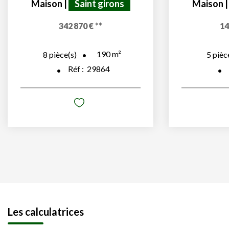
Maison
|
Saint girons
Maison
342 870 €
**
14
190
m²
8
pièce(s)
5
pièc
Réf :
29864
Les calculatrices