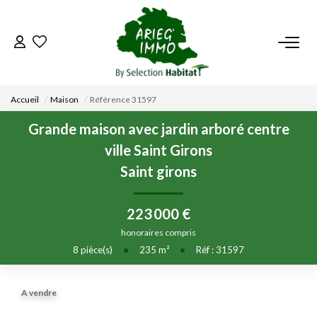
ACCUEIL
Accueil
Maison
Référence 31597
NOS BIENS
Grande maison avec jardin arboré centre
ville Saint Girons
VENDRE UN BIEN
Saint girons
DÉPOSEZ VOTRE RECHERCHE
223 000 €
honoraires compris
NOUS REJOINDRE
8
pièce(s)
•
235
m²
•
Réf : 31597
CONTACT
A vendre
EN