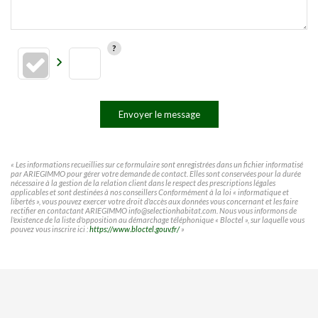
Envoyer le message
« Les informations recueillies sur ce formulaire sont enregistrées dans un fichier informatisé
par ARIEGIMMO pour gérer votre demande de contact. Elles sont conservées pour la durée
nécessaire à la gestion de la relation client dans le respect des prescriptions légales
applicables et sont destinées à nos conseillers Conformément à la loi « informatique et
libertés », vous pouvez exercer votre droit d'accès aux données vous concernant et les faire
rectifier en contactant ARIEGIMMO info@selectionhabitat.com. Nous vous informons de
l'existence de la liste d'opposition au démarchage téléphonique « Bloctel », sur laquelle vous
pouvez vous inscrire ici :
https://www.bloctel.gouv.fr/
»