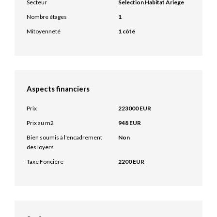
Secteur
Selection Habitat Ariege
Nombre étages
1
Mitoyenneté
1 côté
Aspects financiers
Prix
223000 EUR
Prix au m2
948 EUR
Bien soumis à l'encadrement
Non
des loyers
Taxe Foncière
2200 EUR