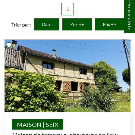
Créer une alerte
1
Trier par :
Date
Prix -/+
Prix +/-
MAISON | SEIX
Maison de hameau sur hauteurs de Seix