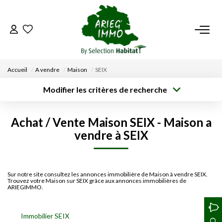
ACCUEIL
Accueil
A vendre
Maison
SEIX
NOS BIENS
Modifier les critères de recherche
Type de
Localisation
transaction
Acheter
Saisissez la ville
VENDRE UN BIEN
Achat / Vente Maison SEIX - Maison a
Type de bien
Surface min
Budget max
Sélectionnez...
vendre à SEIX
DÉPOSEZ VOTRE RECHERCHE
Créer une
Rayon
Plus de critères
alerte
NOUS REJOINDRE
Sur notre site consultez les annonces immobilière de Maison à vendre SEIX.
Trouvez votre Maison sur SEIX grâce aux annonces immobilières de
ARIEGIMMO.
CONTACT
Immobilier SEIX
EN