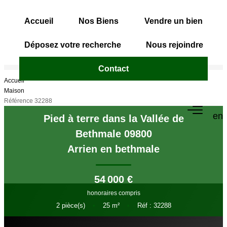
Accueil
Nos Biens
Vendre un bien
Déposez votre recherche
Nous rejoindre
Contact
ACCUEIL
Accueil
Maison
Référence 32288
NOS BIENS
en
Pied à terre dans la Vallée de
Bethmale 09800
VENDRE UN BIEN
Arrien en bethmale
DÉPOSEZ VOTRE RECHERCHE
54 000 €
honoraires compris
NOUS REJOINDRE
2
pièce(s)
•
25
m²
•
Réf : 32288