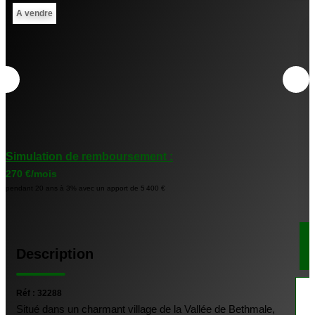
CONTACT
A vendre
en
Simulation de remboursement :
270 €/mois
pendant 20 ans à 3% avec un apport de 5 400 €
Description
Réf : 32288
Situé dans un charmant village de la Vallée de Bethmale,