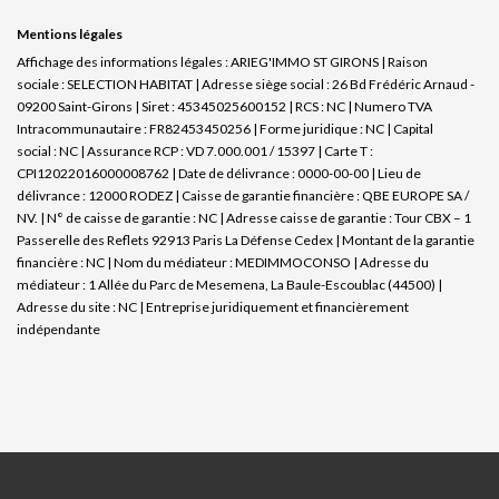
Mentions légales
Affichage des informations légales : ARIEG'IMMO ST GIRONS | Raison
sociale : SELECTION HABITAT | Adresse siège social : 26 Bd Frédéric Arnaud -
09200 Saint-Girons | Siret : 45345025600152 | RCS : NC | Numero TVA
Intracommunautaire : FR82453450256 | Forme juridique : NC | Capital
social : NC | Assurance RCP : VD 7.000.001 / 15397 |
Carte T :
CPI12022016000008762 | Date de délivrance : 0000-00-00 | Lieu de
délivrance : 12000 RODEZ | Caisse de garantie financière : QBE EUROPE SA /
NV. | N° de caisse de garantie : NC | Adresse caisse de garantie : Tour CBX – 1
Passerelle des Reflets 92913 Paris La Défense Cedex | Montant de la garantie
financière : NC | Nom du médiateur : MEDIMMOCONSO | Adresse du
médiateur : 1 Allée du Parc de Mesemena, La Baule-Escoublac (44500) |
Adresse du site : NC |
Entreprise juridiquement et financièrement
indépendante