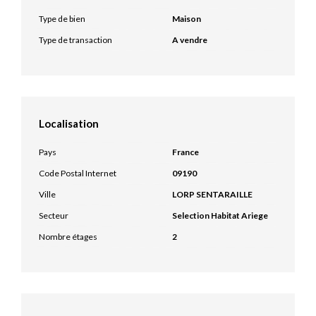
Type de bien
Maison
Type de transaction
A vendre
Localisation
Pays
France
Code Postal Internet
09190
Ville
LORP SENTARAILLE
Secteur
Selection Habitat Ariege
Nombre étages
2