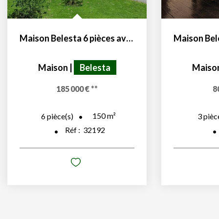
Maison Belesta 6 pièces avec jardin constructible
Maison
|
Belesta
Maiso
185 000 €
**
8
150
m²
6
pièce(s)
3
pièc
Réf :
32192