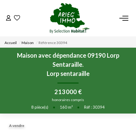
ACCUEIL
Accueil
Maison
Référence 30394
NOS BIENS
Maison avec dépendance 09190 Lorp
Sentaraille.
VENDRE UN BIEN
Lorp sentaraille
DÉPOSEZ VOTRE RECHERCHE
213 000 €
honoraires compris
NOUS REJOINDRE
8
pièce(s)
•
160
m²
•
Réf : 30394
CONTACT
A vendre
EN