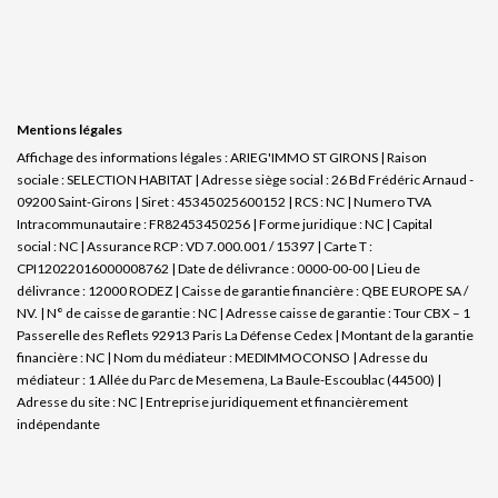
Mentions légales
Affichage des informations légales : ARIEG'IMMO ST GIRONS | Raison
sociale : SELECTION HABITAT | Adresse siège social : 26 Bd Frédéric Arnaud -
09200 Saint-Girons | Siret : 45345025600152 | RCS : NC | Numero TVA
Intracommunautaire : FR82453450256 | Forme juridique : NC | Capital
social : NC | Assurance RCP : VD 7.000.001 / 15397 |
Carte T :
CPI12022016000008762 | Date de délivrance : 0000-00-00 | Lieu de
délivrance : 12000 RODEZ | Caisse de garantie financière : QBE EUROPE SA /
NV. | N° de caisse de garantie : NC | Adresse caisse de garantie : Tour CBX – 1
Passerelle des Reflets 92913 Paris La Défense Cedex | Montant de la garantie
financière : NC | Nom du médiateur : MEDIMMOCONSO | Adresse du
médiateur : 1 Allée du Parc de Mesemena, La Baule-Escoublac (44500) |
Adresse du site : NC |
Entreprise juridiquement et financièrement
indépendante