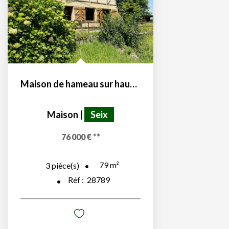
Maison de hameau sur hauteurs de Seix 09140
Maison
|
Seix
76 000 €
**
79
m²
3
pièce(s)
Réf :
28789