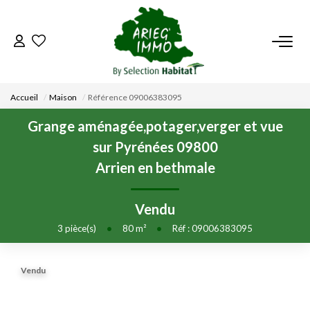
ACCUEIL
Accueil
Maison
Référence 09006383095
NOS BIENS
Grange aménagée,potager,verger et vue
sur Pyrénées 09800
VENDRE UN BIEN
Arrien en bethmale
DÉPOSEZ VOTRE RECHERCHE
Vendu
3
pièce(s)
•
80
m²
•
Réf : 09006383095
NOUS REJOINDRE
Vendu
CONTACT
EN