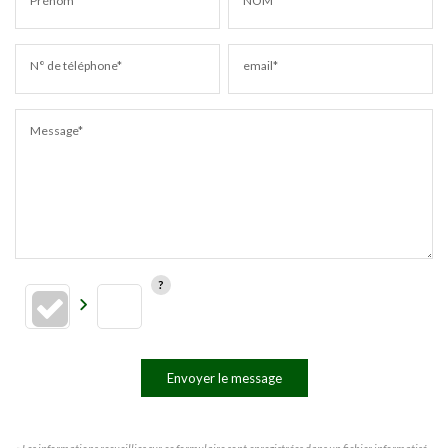
Prénom*
NOM*
N° de téléphone*
email*
Message*
Envoyer le message