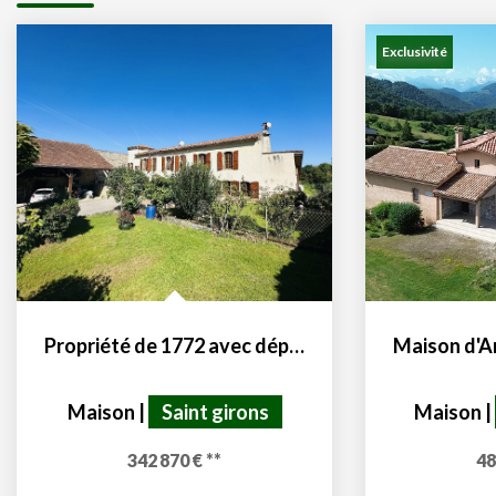
Exclusivité
Propriété de 1772 avec dépendances et terres 09200
Maison
|
Saint girons
Maison
|
342 870 €
**
48