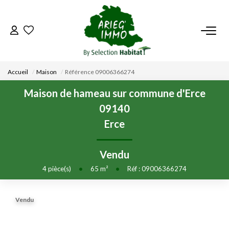
ACCUEIL
Accueil
Maison
Référence 09006366274
NOS BIENS
Maison de hameau sur commune d'Erce
09140
VENDRE UN BIEN
Erce
DÉPOSEZ VOTRE RECHERCHE
Vendu
4
pièce(s)
•
65
m²
•
Réf : 09006366274
NOUS REJOINDRE
Vendu
CONTACT
EN