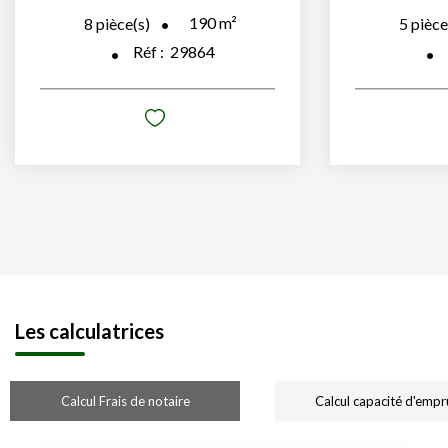
190
m²
8
pièce(s)
5
pièce
Réf :
29864
Les calculatrices
Calcul Frais de notaire
Calcul capacité d'empr