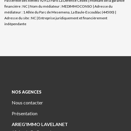
Passerelle des Reflets 92913 Paris La Défense Cedex | Montant de la garantie
financière : NC | Nom du médiateur : MEDIMMOCONSO | Adresse du
médiateur : 1 Allée du Parc de Mesemena, La Baule-Escoublac (44500) |
Adresse du site : NC |
Entreprise juridiquement et financièrement
indépendante
NOS AGENCES
Nous contacter
Présentation
ARIEG'IMMO LAVELANET