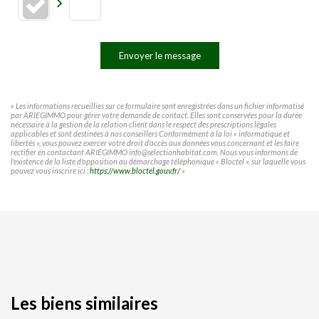
Envoyer le message
« Les informations recueillies sur ce formulaire sont enregistrées dans un fichier informatisé
par ARIEGIMMO pour gérer votre demande de contact. Elles sont conservées pour la durée
nécessaire à la gestion de la relation client dans le respect des prescriptions légales
applicables et sont destinées à nos conseillers Conformément à la loi « informatique et
libertés », vous pouvez exercer votre droit d'accès aux données vous concernant et les faire
rectifier en contactant ARIEGIMMO info@selectionhabitat.com. Nous vous informons de
l'existence de la liste d'opposition au démarchage téléphonique « Bloctel », sur laquelle vous
pouvez vous inscrire ici :
https://www.bloctel.gouv.fr/
»
Les biens similaires