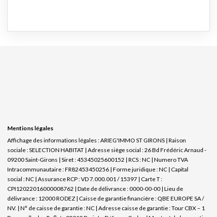
Mentions légales
Affichage des informations légales : ARIEG'IMMO ST GIRONS | Raison
sociale : SELECTION HABITAT | Adresse siège social : 26 Bd Frédéric Arnaud -
09200 Saint-Girons | Siret : 45345025600152 | RCS : NC | Numero TVA
Intracommunautaire : FR82453450256 | Forme juridique : NC | Capital
social : NC | Assurance RCP : VD 7.000.001 / 15397 |
Carte T :
CPI12022016000008762 | Date de délivrance : 0000-00-00 | Lieu de
délivrance : 12000 RODEZ | Caisse de garantie financière : QBE EUROPE SA /
NV. | N° de caisse de garantie : NC | Adresse caisse de garantie : Tour CBX – 1