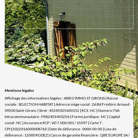
Mentions légales
Affichage des informations légales : ARIEG'IMMO ST GIRONS | Raison
sociale : SELECTION HABITAT | Adresse siège social : 26 Bd Frédéric Arnaud -
09200 Saint-Girons | Siret : 45345025600152 | RCS : NC | Numero TVA
Intracommunautaire : FR82453450256 | Forme juridique : NC | Capital
social : NC | Assurance RCP : VD 7.000.001 / 15397 |
Carte T :
CPI12022016000008762 | Date de délivrance : 0000-00-00 | Lieu de
délivrance : 12000 RODEZ | Caisse de garantie financière : QBE EUROPE SA /