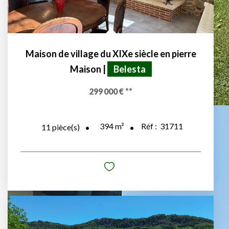
Maison de village du XIXe siècle en pierre
Maison
|
Belesta
299 000 €
**
394
m²
Réf :
31711
11
pièce(s)