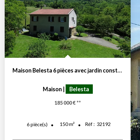
Maison Belesta 6 pièces avec jardin constructible
Maison
|
Belesta
185 000 €
**
150
m²
Réf :
32192
6
pièce(s)