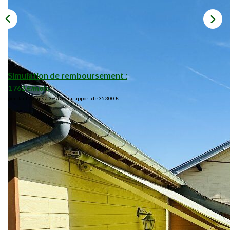
Simulation de remboursement :
1 762 €/mois
pendant 20 ans à 3% avec un apport de 35 300 €
Description
Réf : 09006353727
Maison contemporaine rénovée sur 2 périodes 80 et 2010
avec dépendance et terrain (6285m² attenant sur hameau
de montagne 09140 a 750 m déaltitude).
Pas de nuisance visueles ou sonores.