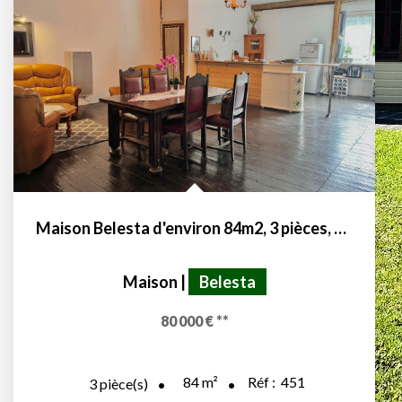
Maison Belesta d'environ 84m2, 3 pièces, 2 chambres
Maison
|
Belesta
80 000 €
**
84
m²
Réf :
451
3
pièce(s)