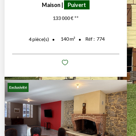
Maison
|
Puivert
133 000 €
**
140
m²
Réf :
774
4
pièce(s)
Exclusivité