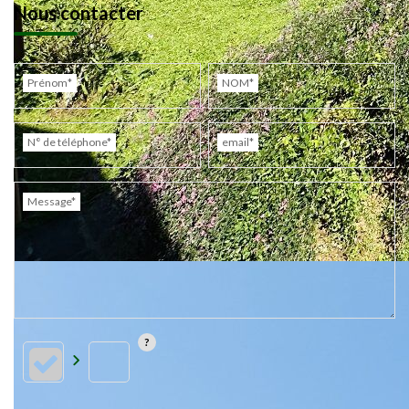
Nous contacter
Prénom*
NOM*
N° de téléphone*
email*
Message*