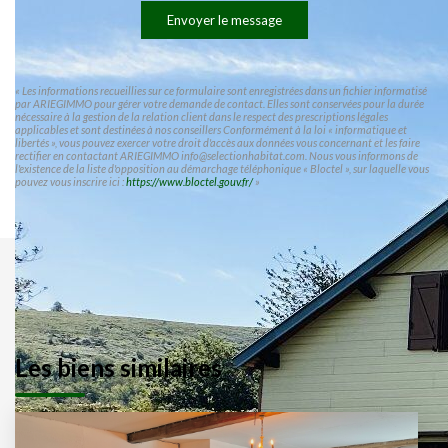
Envoyer le message
« Les informations recueillies sur ce formulaire sont enregistrées dans un fichier informatisé
par ARIEGIMMO pour gérer votre demande de contact. Elles sont conservées pour la durée
nécessaire à la gestion de la relation client dans le respect des prescriptions légales
applicables et sont destinées à nos conseillers Conformément à la loi « informatique et
libertés », vous pouvez exercer votre droit d'accès aux données vous concernant et les faire
rectifier en contactant ARIEGIMMO info@selectionhabitat.com. Nous vous informons de
l'existence de la liste d'opposition au démarchage téléphonique « Bloctel », sur laquelle vous
pouvez vous inscrire ici :
https://www.bloctel.gouv.fr/
»
Les biens similaires