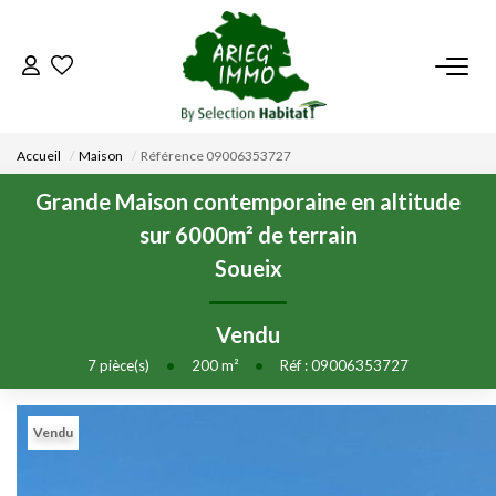
ACCUEIL
Accueil
Maison
Référence 09006353727
NOS BIENS
Grande Maison contemporaine en altitude
sur 6000m² de terrain
VENDRE UN BIEN
Soueix
DÉPOSEZ VOTRE RECHERCHE
Vendu
7
pièce(s)
•
200
m²
•
Réf : 09006353727
NOUS REJOINDRE
Vendu
CONTACT
EN