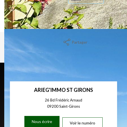
Montant estimé des dépenses annuelles d'énergie pour un
usage standard entre 3000€ et 4130€. indexées aux années
2021,2022 et 2023 (abonnement compris).
Partager
Calculer mon budget
ARIEG'IMMO ST GIRONS
26 Bd Frédéric Arnaud
09200
Saint-Girons
Nous écrire
Voir le numéro