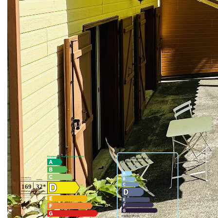
Environ 200m² habitables sur rez d chaussée et étage.
Une dépendance a usage de garages/rangement et cuisine
d'été de 70m² sur 2 niveaux.
5 chambres dont une au rez de chaussée avec s d'eau
wc,grande piéce a vivre avec cuisine ouverte 73m². Les
informations sur les risques auxquels ce bien est exposé
sont disponibles sur le site Géorisques :
www.georisques.gouv.fr »
Nous contacter
Diagnostics énergétiques