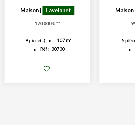
Maison
|
Lavelanet
Maison
170 000 €
**
9
107
m²
9
pièce(s)
5
pièc
Réf :
30730