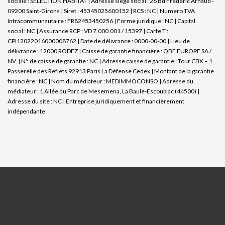
sociale : SELECTION HABITAT | Adresse siège social : 26 Bd Frédéric Arnaud -
09200 Saint-Girons | Siret : 45345025600152 | RCS : NC | Numero TVA
Intracommunautaire : FR82453450256 | Forme juridique : NC | Capital
social : NC | Assurance RCP : VD 7.000.001 / 15397 |
Carte T :
CPI12022016000008762 | Date de délivrance : 0000-00-00 | Lieu de
délivrance : 12000 RODEZ | Caisse de garantie financière : QBE EUROPE SA /
NV. | N° de caisse de garantie : NC | Adresse caisse de garantie : Tour CBX – 1
Passerelle des Reflets 92913 Paris La Défense Cedex | Montant de la garantie
financière : NC | Nom du médiateur : MEDIMMOCONSO | Adresse du
médiateur : 1 Allée du Parc de Mesemena, La Baule-Escoublac (44500) |
Adresse du site : NC |
Entreprise juridiquement et financièrement
indépendante