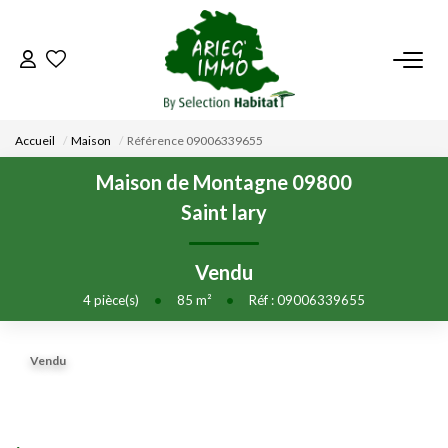
ACCUEIL
Accueil
Maison
Référence 09006339655
NOS BIENS
Maison de Montagne 09800
Saint lary
VENDRE UN BIEN
Vendu
DÉPOSEZ VOTRE RECHERCHE
4
pièce(s)
•
85
m²
•
Réf : 09006339655
NOUS REJOINDRE
Vendu
CONTACT
EN