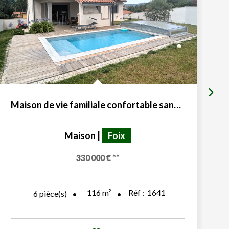
Maison de vie familiale confortable sans travaux avec...
Maison
|
Foix
330 000 €
**
116
m²
Réf :
1641
6
pièce(s)