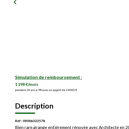
Simulation de remboursement :
1 198 €/mois
pendant 20 ans à 3% avec un apport de 24 000 €
Description
Réf : 09006322578
Bien rare,grange entiérement rénovée avec Architecte en 20