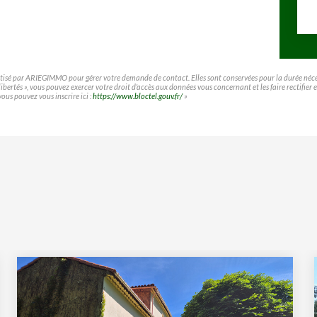
matisé par ARIEGIMMO pour gérer votre demande de contact. Elles sont conservées pour la durée nécessa
t libertés », vous pouvez exercer votre droit d'accès aux données vous concernant et les faire rect
vous pouvez vous inscrire ici :
https://www.bloctel.gouv.fr/
»