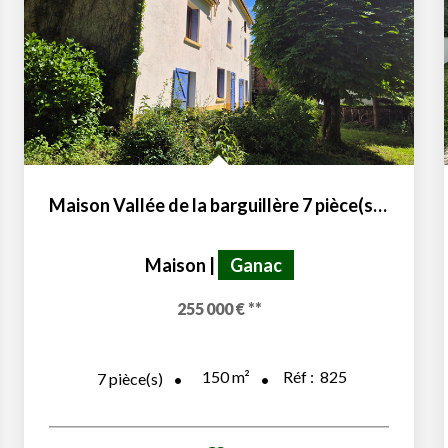
Maison Vallée de la barguillère 7 pièce(s) 150 m2 avec...
Maison
|
Ganac
255 000 €
**
150
m²
Réf :
825
7
pièce(s)