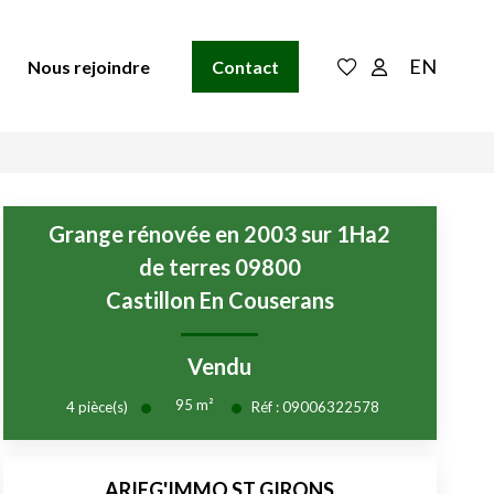
EN
Nous rejoindre
Contact
Grange rénovée en 2003 sur 1Ha2
de terres 09800
Castillon En Couserans
Vendu
95
m²
4
pièce(s)
Réf :
09006322578
ARIEG'IMMO ST GIRONS