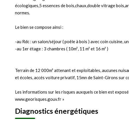
écologiques,5 essences de bois,chaux,double vitrage bois,a
normes.
Le bien se compose ainsi :
-au Rdc : un salon/séjour ( poêle à bois ) avec coin cuisine, u
-au 1er étage : 3 chambres ( 10m², 11 m² et 16 m² )
Terrain de 12 000m² attenant et exploitables, aucunes nuis
et écoles, accés voiture privatif, 15mn de Saint-Girons sur
Les informations sur les risques auxquels ce bien est exposé 
www.georisques.gouv.fr »
Diagnostics énergétiques