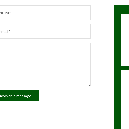
NOM*
email*
nvoyer le message