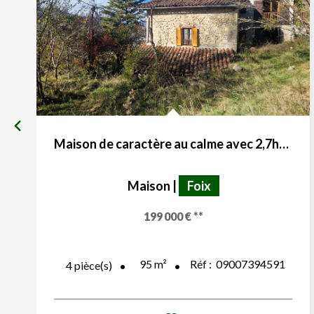
Maison de caractère au calme avec 2,7ha de terrain
Maison
|
Foix
199 000 €
**
95
m²
Réf :
09007394591
4
pièce(s)