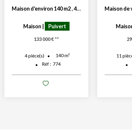
Maison d'environ 140 m2 , 4 pièces, 2 chambres
Maison
|
Puivert
Maiso
133 000 €
**
29
140
m²
4
pièce(s)
11
pièc
Réf :
774