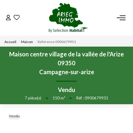
ACCUEIL
Accueil
Maison
Référence 0900679931
NOS BIENS
Maison centre village de la vallée de l'Arize
09350
VENDRE UN BIEN
Campagne-sur-arize
DÉPOSEZ VOTRE RECHERCHE
Vendu
7
pièce(s)
•
150
m²
•
Réf : 0900679931
NOUS REJOINDRE
Vendu
CONTACT
EN