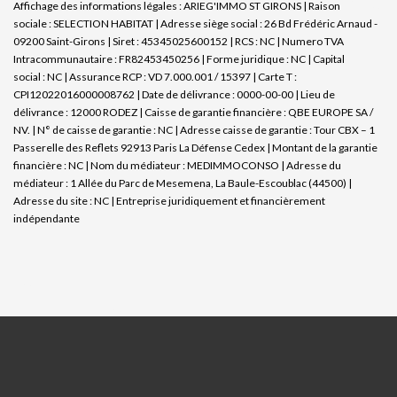
Affichage des informations légales : ARIEG'IMMO ST GIRONS | Raison
sociale : SELECTION HABITAT | Adresse siège social : 26 Bd Frédéric Arnaud -
09200 Saint-Girons | Siret : 45345025600152 | RCS : NC | Numero TVA
Intracommunautaire : FR82453450256 | Forme juridique : NC | Capital
social : NC | Assurance RCP : VD 7.000.001 / 15397 |
Carte T :
CPI12022016000008762 | Date de délivrance : 0000-00-00 | Lieu de
délivrance : 12000 RODEZ | Caisse de garantie financière : QBE EUROPE SA /
NV. | N° de caisse de garantie : NC | Adresse caisse de garantie : Tour CBX – 1
Passerelle des Reflets 92913 Paris La Défense Cedex | Montant de la garantie
financière : NC | Nom du médiateur : MEDIMMOCONSO | Adresse du
médiateur : 1 Allée du Parc de Mesemena, La Baule-Escoublac (44500) |
Adresse du site : NC |
Entreprise juridiquement et financièrement
indépendante