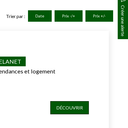
Créer une alerte
Trier par :
Date
Prix -/+
Prix +/-
VELANET
endances et logement
DÉCOUVRIR