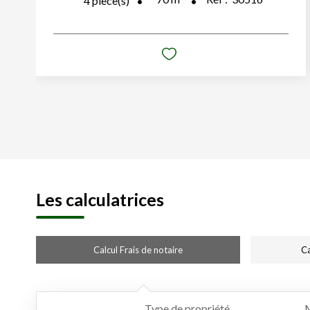
4
pièce(s)
Les calculatrices
Calcul Frais de notaire
Ca