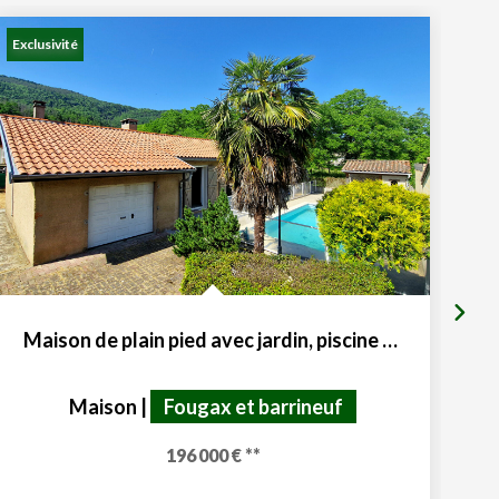
Exclusivité
Exc
Maison de plain pied avec jardin, piscine et garage
Maison
|
Fougax et barrineuf
196 000 €
**