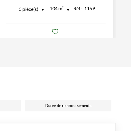
104
m²
Réf :
1169
5
pièce(s)
Durée de remboursements