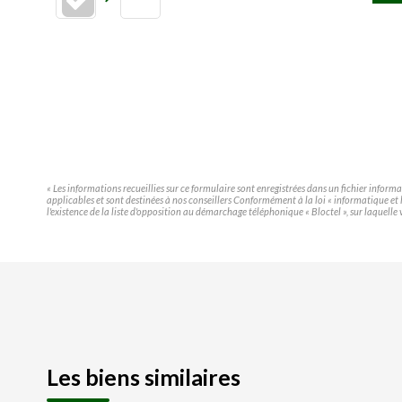
« Les informations recueillies sur ce formulaire sont enregistrées dans un fichier infor
applicables et sont destinées à nos conseillers Conformément à la loi « informatique e
l'existence de la liste d'opposition au démarchage téléphonique « Bloctel », sur laquelle 
Les biens similaires