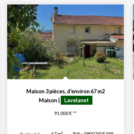
Maison 3 pièces, d'environ 67 m2
Maison
|
Lavelanet
91 000 €
**
67
m²
Réf :
09007405348