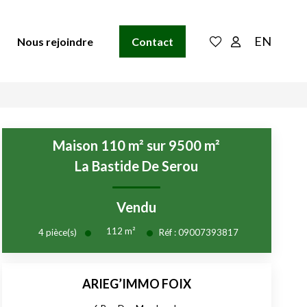
EN
Nous rejoindre
Contact
Maison 110 m² sur 9500 m²
La Bastide De Serou
Vendu
112
m²
4
pièce(s)
Réf :
09007393817
ARIEG’IMMO FOIX