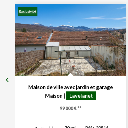
Exclusivité
Maison de ville avec jardin et garage
Maison
|
Lavelanet
99 000 €
**
70
m²
Réf :
30516