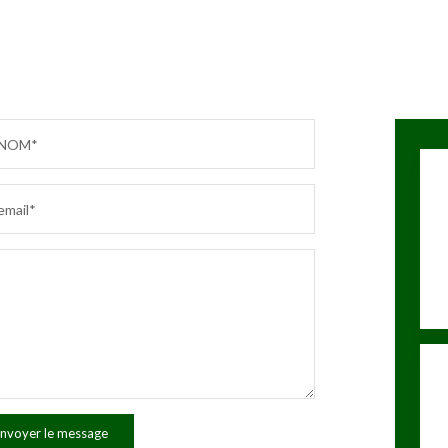
NOM*
email*
nvoyer le message