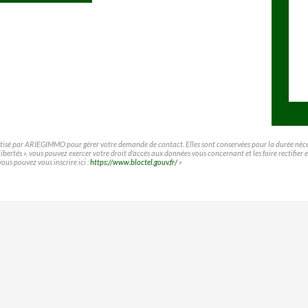
matisé par ARIEGIMMO pour gérer votre demande de contact. Elles sont conservées pour la durée nécessa
t libertés », vous pouvez exercer votre droit d'accès aux données vous concernant et les faire rect
vous pouvez vous inscrire ici :
https://www.bloctel.gouv.fr/
»