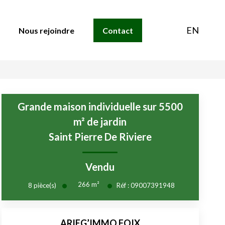
EN
Nous rejoindre
Contact
Grande maison individuelle sur 5500
m² de jardin
Saint Pierre De Riviere
Vendu
266
m²
8
pièce(s)
Réf :
09007391948
ARIEG’IMMO FOIX