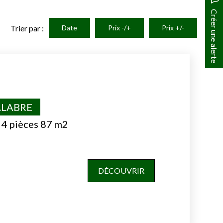
Créer une alerte
Trier par :
Date
Prix -/+
Prix +/-
ALABRE
 4 pièces 87 m2
DÉCOUVRIR