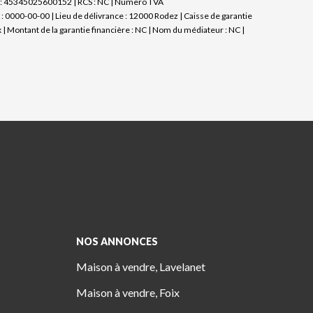
et : 45345025600152 | RCS : NC | Numero TVA
 0000-00-00 | Lieu de délivrance : 12000 Rodez | Caisse de garantie
 | Montant de la garantie financière : NC | Nom du médiateur : NC |
NOS ANNONCES
Maison à vendre, Lavelanet
Maison à vendre, Foix