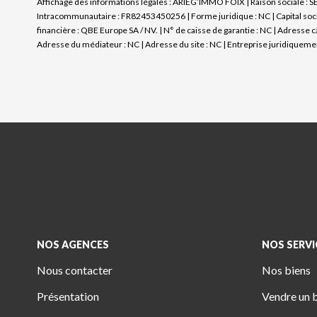
Affichage des informations légales : ARIEG’IMMO FOIX | Raison sociale : 
Intracommunautaire : FR82453450256 | Forme juridique : NC | Capital socia
financière : QBE Europe SA / NV. | N° de caisse de garantie : NC | Adresse 
Adresse du médiateur : NC | Adresse du site : NC |
Entreprise juridiqueme
NOS AGENCES
NOS SERVI
Nous contacter
Nos biens
Présentation
Vendre un 