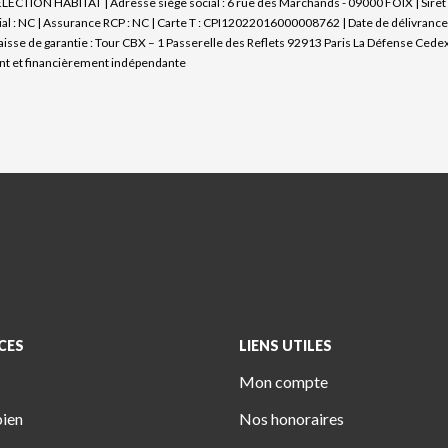
SELECTION HABITAT | Adresse siège social : 6 rue des Marchands - 09000 FOIX | Sir
l : NC | Assurance RCP : NC |
Carte T : CPI12022016000008762 | Date de délivrance :
caisse de garantie : Tour CBX – 1 Passerelle des Reflets 92913 Paris La Défense Cedex
nt et financièrement indépendante
CES
LIENS UTILES
Mon compte
bien
Nos honoraires