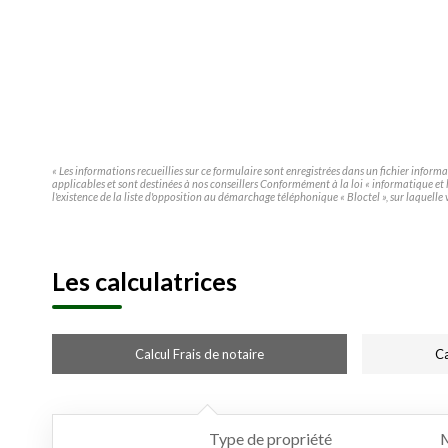
« Les informations recueillies sur ce formulaire sont enregistrées dans un fichier infor
applicables et sont destinées à nos conseillers Conformément à la loi « informatique e
l'existence de la liste d'opposition au démarchage téléphonique « Bloctel », sur laquelle 
Les calculatrices
Calcul Frais de notaire
Ca