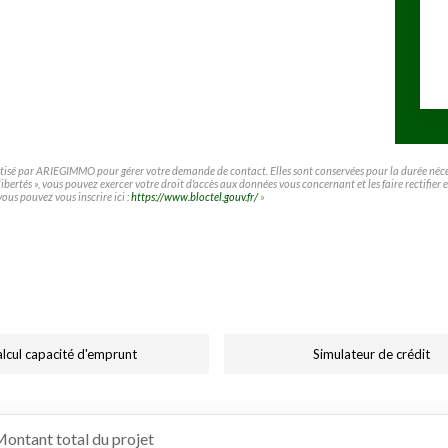
matisé par ARIEGIMMO pour gérer votre demande de contact. Elles sont conservées pour la durée nécessa
t libertés », vous pouvez exercer votre droit d'accès aux données vous concernant et les faire rect
vous pouvez vous inscrire ici :
https://www.bloctel.gouv.fr/
»
lcul capacité d'emprunt
Simulateur de crédit