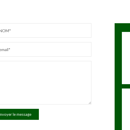
NOM*
email*
nvoyer le message