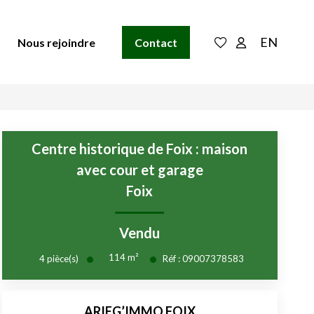
EN
Nous rejoindre
Contact
Centre historique de Foix : maison
avec cour et garage
Foix
Vendu
114
m²
4
pièce(s)
Réf :
09007378583
ARIEG’IMMO FOIX