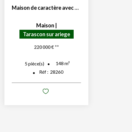
Maison de caractère avec gîte et dépendance
Maison
|
Tarascon sur ariege
220 000 €
**
148
m²
5
pièce(s)
Réf :
28260