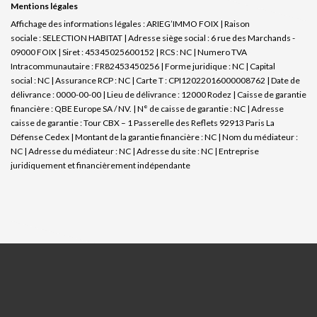
Mentions légales
Affichage des informations légales : ARIEG’IMMO FOIX | Raison
sociale : SELECTION HABITAT | Adresse siège social : 6 rue des Marchands -
09000 FOIX | Siret : 45345025600152 | RCS : NC | Numero TVA
Intracommunautaire : FR82453450256 | Forme juridique : NC | Capital
social : NC | Assurance RCP : NC |
Carte T : CPI12022016000008762 | Date de
délivrance : 0000-00-00 | Lieu de délivrance : 12000 Rodez | Caisse de garantie
financière : QBE Europe SA / NV. | N° de caisse de garantie : NC | Adresse
caisse de garantie : Tour CBX – 1 Passerelle des Reflets 92913 Paris La
Défense Cedex | Montant de la garantie financière : NC | Nom du médiateur :
NC | Adresse du médiateur : NC | Adresse du site : NC |
Entreprise
juridiquement et financièrement indépendante