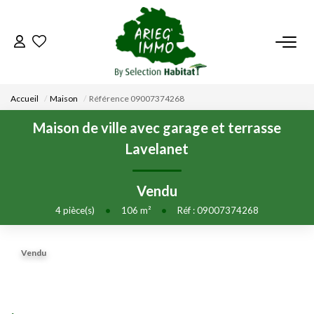
ACCUEIL
Accueil
Maison
Référence 09007374268
NOS BIENS
Maison de ville avec garage et terrasse
Lavelanet
VENDRE UN BIEN
Vendu
DÉPOSEZ VOTRE RECHERCHE
4
pièce(s)
•
106
m²
•
Réf : 09007374268
NOUS REJOINDRE
Vendu
CONTACT
EN