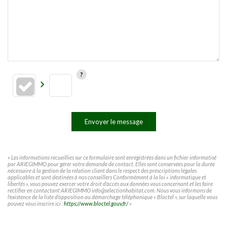
Envoyer le message
« Les informations recueillies sur ce formulaire sont enregistrées dans un fichier informatisé
par ARIEGIMMO pour gérer votre demande de contact. Elles sont conservées pour la durée
nécessaire à la gestion de la relation client dans le respect des prescriptions légales
applicables et sont destinées à nos conseillers Conformément à la loi « informatique et
libertés », vous pouvez exercer votre droit d'accès aux données vous concernant et les faire
rectifier en contactant ARIEGIMMO info@selectionhabitat.com. Nous vous informons de
l'existence de la liste d'opposition au démarchage téléphonique « Bloctel », sur laquelle vous
pouvez vous inscrire ici :
https://www.bloctel.gouv.fr/
»