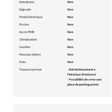
Interphone
Non
Digicode
Non
Portail électrique
Non
Piscine
Non
Accès PMR
Non
Climatisation
Non
Gardien
Non
Panneau Solaire
Non
Puits
Non
Travaux à prévoir
- Rafraîchissement à
l'intérieur (Peinture)
- Possibilité de créer une
place de parking privée