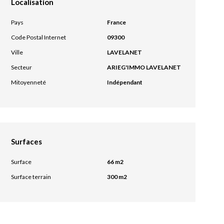
Localisation
Pays
France
Code Postal Internet
09300
Ville
LAVELANET
Secteur
ARIEG'IMMO LAVELANET
Mitoyenneté
Indépendant
Surfaces
Surface
66 m2
Surface terrain
300 m2