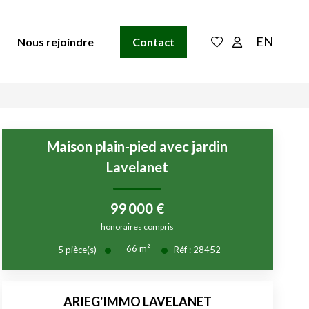
EN
Nous rejoindre
Contact
Maison plain-pied avec jardin
Lavelanet
99 000 €
honoraires compris
66
m²
5
pièce(s)
Réf :
28452
ARIEG'IMMO LAVELANET