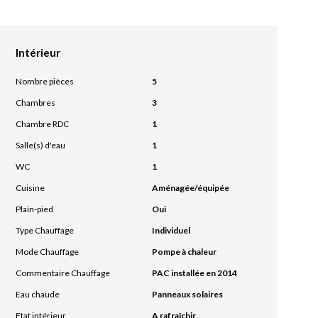
Intérieur
Nombre pièces
5
Chambres
3
Chambre RDC
1
Salle(s) d'eau
1
WC
1
Cuisine
Aménagée/équipée
Plain-pied
Oui
Type Chauffage
Individuel
Mode Chauffage
Pompe à chaleur
Commentaire Chauffage
PAC installée en 2014
Eau chaude
Panneaux solaires
Etat intérieur
A rafraîchir