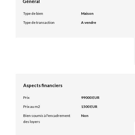
Général
Type de bien
Maison
Type de transaction
A vendre
Aspects financiers
Prix
99000 EUR
Prix au m2
1500 EUR
Bien soumis à l'encadrement
Non
des loyers