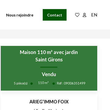
EN
Nous rejoindre
Contact
Maison 110 m² avec jardin
Saint Girons
Vendu
110
m²
5
pièce(s)
Réf :
09006351499
ARIEG’IMMO FOIX