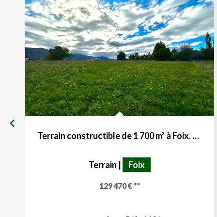
Terrain constructible de 1 700 m² à Foix. Un cadre de vie à...
Terrain
|
Foix
129 470 €
**