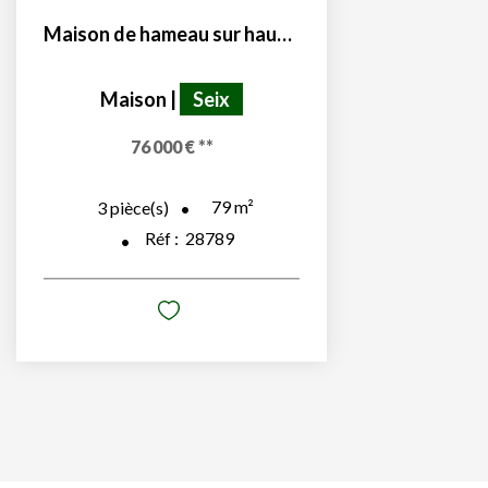
Maison de hameau sur hauteurs de Seix 09140
Maison
|
Seix
76 000 €
**
79
m²
3
pièce(s)
Réf :
28789