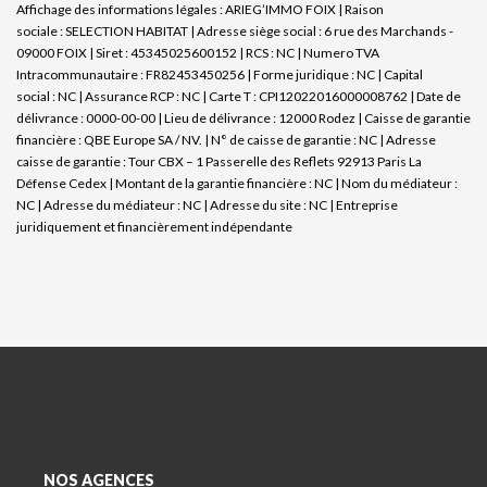
Affichage des informations légales : ARIEG’IMMO FOIX | Raison
sociale : SELECTION HABITAT | Adresse siège social : 6 rue des Marchands -
09000 FOIX | Siret : 45345025600152 | RCS : NC | Numero TVA
Intracommunautaire : FR82453450256 | Forme juridique : NC | Capital
social : NC | Assurance RCP : NC |
Carte T : CPI12022016000008762 | Date de
délivrance : 0000-00-00 | Lieu de délivrance : 12000 Rodez | Caisse de garantie
financière : QBE Europe SA / NV. | N° de caisse de garantie : NC | Adresse
caisse de garantie : Tour CBX – 1 Passerelle des Reflets 92913 Paris La
Défense Cedex | Montant de la garantie financière : NC | Nom du médiateur :
NC | Adresse du médiateur : NC | Adresse du site : NC |
Entreprise
juridiquement et financièrement indépendante
NOS AGENCES