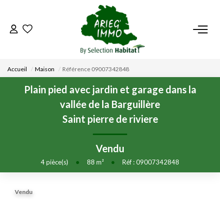
ACCUEIL
Accueil
Maison
Référence 09007342848
NOS BIENS
Plain pied avec jardin et garage dans la
vallée de la Barguillère
VENDRE UN BIEN
Saint pierre de riviere
DÉPOSEZ VOTRE RECHERCHE
Vendu
4
pièce(s)
•
88
m²
•
Réf : 09007342848
NOUS REJOINDRE
Vendu
CONTACT
EN