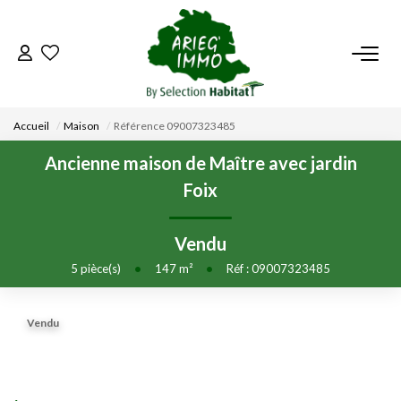
ACCUEIL
Accueil
Maison
Référence 09007323485
NOS BIENS
Ancienne maison de Maître avec jardin
Foix
VENDRE UN BIEN
Vendu
DÉPOSEZ VOTRE RECHERCHE
5
pièce(s)
•
147
m²
•
Réf : 09007323485
NOUS REJOINDRE
Vendu
CONTACT
EN