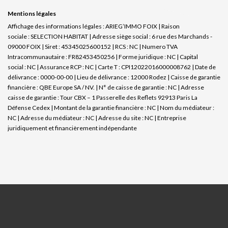
Mentions légales
Affichage des informations légales : ARIEG’IMMO FOIX | Raison
sociale : SELECTION HABITAT | Adresse siège social : 6 rue des Marchands -
09000 FOIX | Siret : 45345025600152 | RCS : NC | Numero TVA
Intracommunautaire : FR82453450256 | Forme juridique : NC | Capital
social : NC | Assurance RCP : NC |
Carte T : CPI12022016000008762 | Date de
délivrance : 0000-00-00 | Lieu de délivrance : 12000 Rodez | Caisse de garantie
financière : QBE Europe SA / NV. | N° de caisse de garantie : NC | Adresse
caisse de garantie : Tour CBX – 1 Passerelle des Reflets 92913 Paris La
Défense Cedex | Montant de la garantie financière : NC | Nom du médiateur :
NC | Adresse du médiateur : NC | Adresse du site : NC |
Entreprise
juridiquement et financièrement indépendante