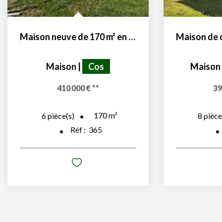
Maison neuve de 170 m² en R+1 avec appartement privatif
Maison
|
Cos
Maison
410 000 €
**
39
170
m²
6
pièce(s)
8
pièce
Réf :
365