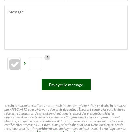
Message*
Envoyer le message
« Les informations recueillies sur ce formulaire sont enregistrées dans un fichier informatisé
par ARIEGIMMO pour gérer votre demande de contact. Elles sont conservées pour la durée
nécessaire à la gestion de la relation client dans le respect des prescriptions légales
applicables et sont destinées à nos conseillers Conformément à la loi « informatique et
libertés », vous pouvez exercer votre droit d'accès aux données vous concernant et les faire
rectifier en contactant ARIEGIMMO info@selectionhabitat.com. Nous vous informons de
l'existence de la liste d'opposition au démarchage téléphonique « Bloctel », sur laquelle vous