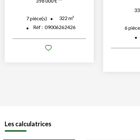
398 000 €
**
33
322
m²
7
pièce(s)
Réf :
09006262426
6
pièce
Les calculatrices