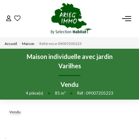
ACCUEIL
Accueil
Maison
Référence 09007205223
NOS BIENS
Maison individuelle avec jardin
Varilhes
VENDRE UN BIEN
Vendu
DÉPOSEZ VOTRE RECHERCHE
4
pièce(s)
•
85
m²
•
Réf : 09007205223
NOUS REJOINDRE
Vendu
CONTACT
EN