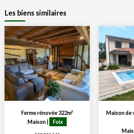
Les biens similaires
Ferme rénovée 322m²
Maison
|
Foix
Mais