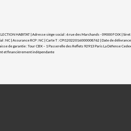
SELECTION HABITAT | Adresse siège social : 6 rue des Marchands - 09000 FOIX | Sir
l : NC | Assurance RCP : NC |
Carte T : CPI12022016000008762 | Date de délivrance :
caisse de garantie : Tour CBX – 1 Passerelle des Reflets 92913 Paris La Défense Cedex
nt et financièrement indépendante