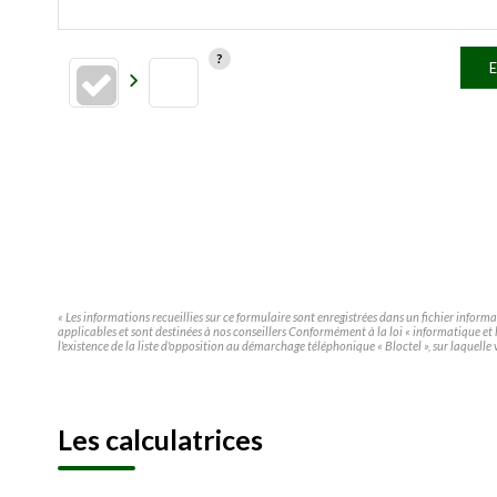
E
« Les informations recueillies sur ce formulaire sont enregistrées dans un fichier infor
applicables et sont destinées à nos conseillers Conformément à la loi « informatique e
l'existence de la liste d'opposition au démarchage téléphonique « Bloctel », sur laquelle 
Les calculatrices