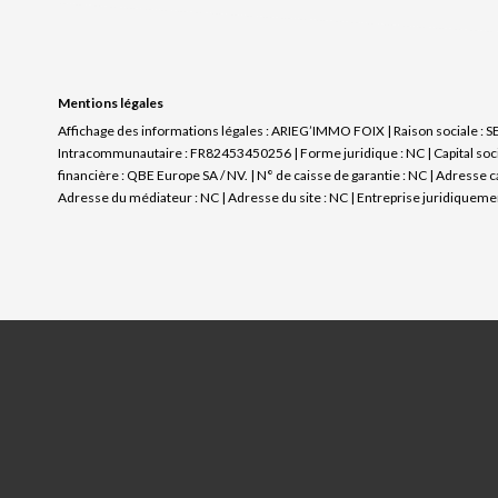
Mentions légales
Affichage des informations légales : ARIEG’IMMO FOIX | Raison sociale : 
Intracommunautaire : FR82453450256 | Forme juridique : NC | Capital socia
financière : QBE Europe SA / NV. | N° de caisse de garantie : NC | Adresse 
Adresse du médiateur : NC | Adresse du site : NC |
Entreprise juridiqueme