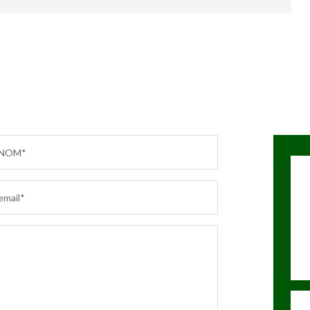
NOM*
email*