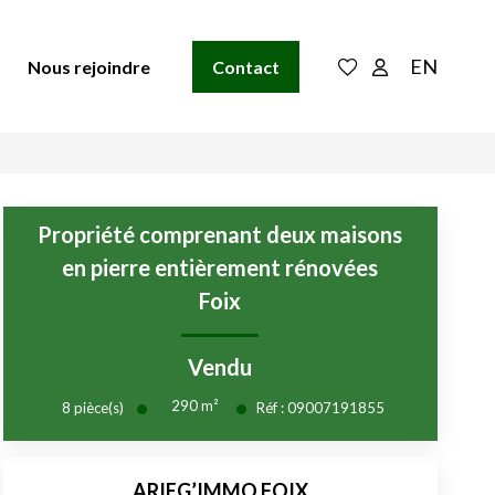
EN
Nous rejoindre
Contact
Propriété comprenant deux maisons
en pierre entièrement rénovées
Foix
Vendu
290
m²
8
pièce(s)
Réf :
09007191855
ARIEG’IMMO FOIX