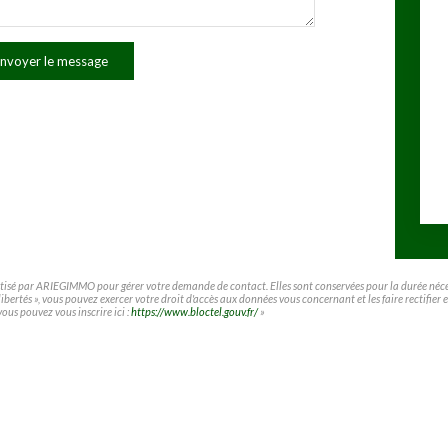
nvoyer le message
matisé par ARIEGIMMO pour gérer votre demande de contact. Elles sont conservées pour la durée nécessa
t libertés », vous pouvez exercer votre droit d'accès aux données vous concernant et les faire rect
vous pouvez vous inscrire ici :
https://www.bloctel.gouv.fr/
»