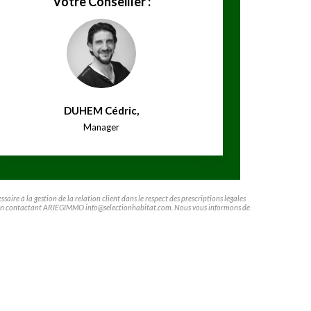
Votre Conseiller :
DUHEM Cédric
,
Manager
ire à la gestion de la relation client dans le respect des prescriptions légales
ifier en contactant ARIEGIMMO info@selectionhabitat.com. Nous vous informons de