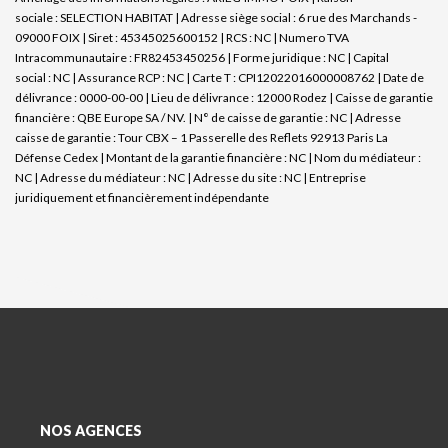
sociale : SELECTION HABITAT | Adresse siège social : 6 rue des Marchands -
09000 FOIX | Siret : 45345025600152 | RCS : NC | Numero TVA
Intracommunautaire : FR82453450256 | Forme juridique : NC | Capital
social : NC | Assurance RCP : NC |
Carte T : CPI12022016000008762 | Date de
délivrance : 0000-00-00 | Lieu de délivrance : 12000 Rodez | Caisse de garantie
financière : QBE Europe SA / NV. | N° de caisse de garantie : NC | Adresse
caisse de garantie : Tour CBX – 1 Passerelle des Reflets 92913 Paris La
Défense Cedex | Montant de la garantie financière : NC | Nom du médiateur :
NC | Adresse du médiateur : NC | Adresse du site : NC |
Entreprise
juridiquement et financièrement indépendante
NOS AGENCES