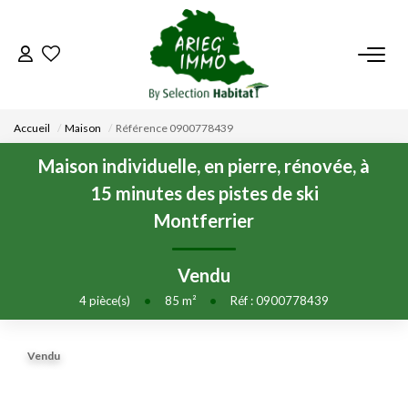
ACCUEIL
Accueil
Maison
Référence 0900778439
NOS BIENS
Maison individuelle, en pierre, rénovée, à
15 minutes des pistes de ski
VENDRE UN BIEN
Montferrier
DÉPOSEZ VOTRE RECHERCHE
Vendu
4
pièce(s)
•
85
m²
•
Réf : 0900778439
NOUS REJOINDRE
Vendu
CONTACT
EN