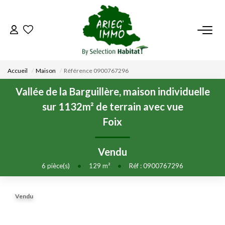
ACCUEIL
Accueil
Maison
Référence 0900767296
NOS BIENS
Vallée de la Barguillère, maison individuelle
sur 1132m² de terrain avec vue
VENDRE UN BIEN
Foix
DÉPOSEZ VOTRE RECHERCHE
Vendu
6
pièce(s)
•
129
m²
•
Réf : 0900767296
NOUS REJOINDRE
Vendu
CONTACT
EN