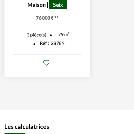
Maison
|
Seix
76 000 €
**
79
m²
3
pièce(s)
Réf :
28789
Les calculatrices