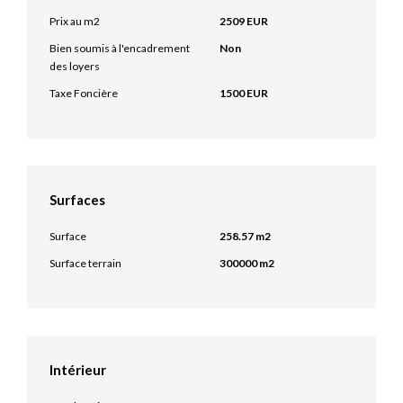
Prix au m2
2509 EUR
Bien soumis à l'encadrement
Non
des loyers
Taxe Foncière
1500 EUR
Surfaces
Surface
258.57 m2
Surface terrain
300000 m2
Intérieur