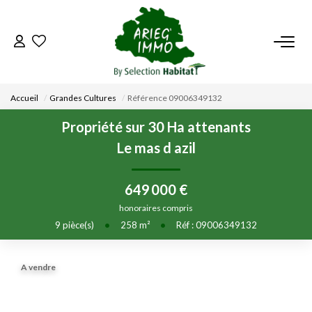
ACCUEIL
Accueil
Grandes Cultures
Référence 09006349132
NOS BIENS
Propriété sur 30 Ha attenants
Le mas d azil
VENDRE UN BIEN
649 000 €
DÉPOSEZ VOTRE RECHERCHE
honoraires compris
9
pièce(s)
•
258
m²
•
Réf : 09006349132
NOUS REJOINDRE
A vendre
CONTACT
EN