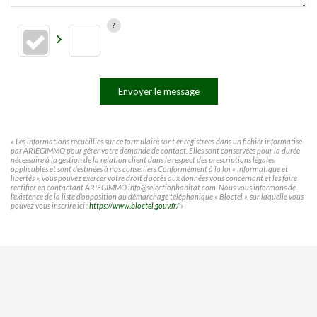
Envoyer le message
« Les informations recueillies sur ce formulaire sont enregistrées dans un fichier informatisé
par ARIEGIMMO pour gérer votre demande de contact. Elles sont conservées pour la durée
nécessaire à la gestion de la relation client dans le respect des prescriptions légales
applicables et sont destinées à nos conseillers Conformément à la loi « informatique et
libertés », vous pouvez exercer votre droit d'accès aux données vous concernant et les faire
rectifier en contactant ARIEGIMMO info@selectionhabitat.com. Nous vous informons de
l'existence de la liste d'opposition au démarchage téléphonique « Bloctel », sur laquelle vous
pouvez vous inscrire ici :
https://www.bloctel.gouv.fr/
»