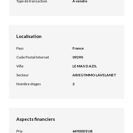
Type de transaction
A vendre
Localisation
Pays
France
Code Postal Internet
09290
Ville
LE MAS D AZIL
Secteur
ARIEG'IMMO LAVELANET
Nombre étages
2
Aspects financiers
Prix
649000 EUR