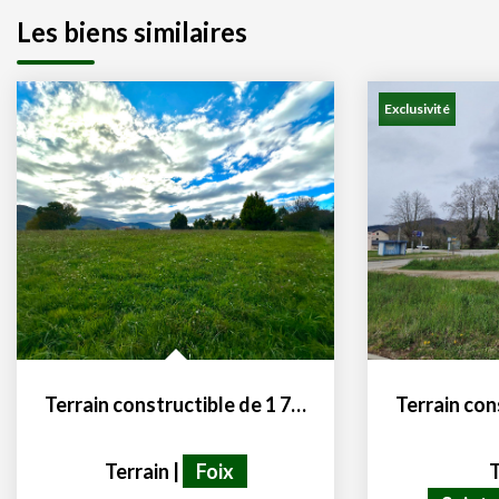
Les biens similaires
Exclusivité
Terrain constructible de 1 700 m² à Foix. Un cadre de vie à...
Terrain
|
Foix
T