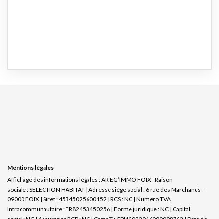
Mentions légales
Affichage des informations légales : ARIEG’IMMO FOIX | Raison
sociale : SELECTION HABITAT | Adresse siège social : 6 rue des Marchands -
09000 FOIX | Siret : 45345025600152 | RCS : NC | Numero TVA
Intracommunautaire : FR82453450256 | Forme juridique : NC | Capital
social : NC | Assurance RCP : NC |
Carte T : CPI12022016000008762 | Date de