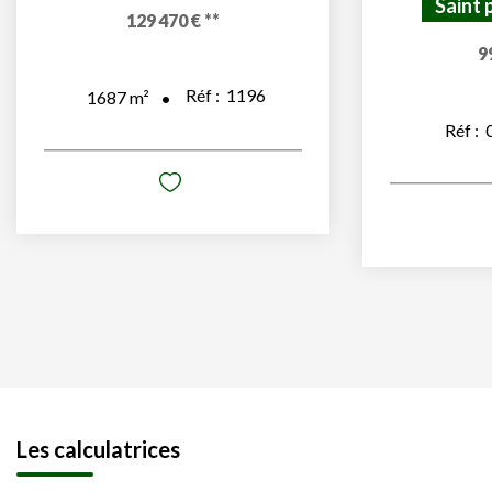
Saint 
129 470 €
**
9
Réf :
1196
1687
m²
Réf :
Les calculatrices