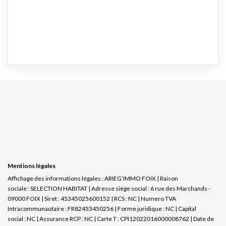
Mentions légales
Affichage des informations légales : ARIEG’IMMO FOIX | Raison
sociale : SELECTION HABITAT | Adresse siège social : 6 rue des Marchands -
09000 FOIX | Siret : 45345025600152 | RCS : NC | Numero TVA
Intracommunautaire : FR82453450256 | Forme juridique : NC | Capital
social : NC | Assurance RCP : NC |
Carte T : CPI12022016000008762 | Date de