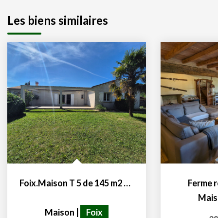
Les biens similaires
Foix.Maison T 5 de 145 m2 plain pied avec terrain de 801 m²
Ferme 
Mais
Maison
|
Foix