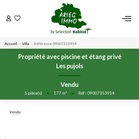
ACCUEIL
Accueil
Villa
Référence 09007353914
NOS BIENS
Propriété avec piscine et étang privé
Les pujols
VENDRE UN BIEN
Vendu
DÉPOSEZ VOTRE RECHERCHE
5
pièce(s)
•
177
m²
•
Réf : 09007353914
NOUS REJOINDRE
Vendu
CONTACT
EN