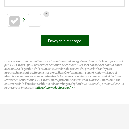
Envoyer le message
« Les informations recueillies sur ce formulaire sont enregistrées dans un fichier informatisé
par ARIEGIMMO pour gérer votre demande de contact. Elles sont conservées pour la durée
nécessaire à la gestion de la relation client dans le respect des prescriptions légales
applicables et sont destinées à nos conseillers Conformément à la loi « informatique et
libertés », vous pouvez exercer votre droit d'accès aux données vous concernant et les faire
rectifier en contactant ARIEGIMMO info@selectionhabitat.com. Nous vous informons de
l'existence de la liste d'opposition au démarchage téléphonique « Bloctel », sur laquelle vous
pouvez vous inscrire ici :
https://www.bloctel.gouv.fr/
»