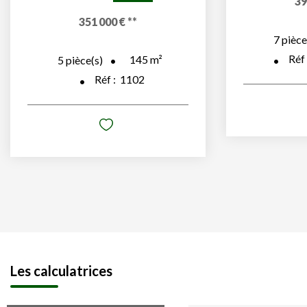
39
351 000 €
**
7
pièce
Réf
145
m²
5
pièce(s)
Réf :
1102
Les calculatrices