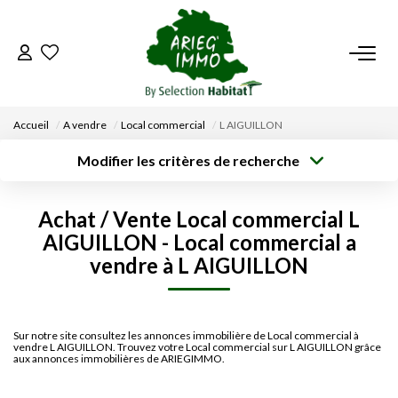
ACCUEIL
Accueil
A vendre
Local commercial
L AIGUILLON
NOS BIENS
Modifier les critères de recherche
Type de
Localisation
transaction
Acheter
Saisissez la ville
VENDRE UN BIEN
Achat / Vente Local commercial L
Type de bien
Surface min
Budget max
Sélectionnez...
AIGUILLON - Local commercial a
DÉPOSEZ VOTRE RECHERCHE
vendre à L AIGUILLON
Créer une
Rayon
Plus de critères
alerte
NOUS REJOINDRE
Sur notre site consultez les annonces immobilière de Local commercial à
vendre L AIGUILLON. Trouvez votre Local commercial sur L AIGUILLON grâce
CONTACT
aux annonces immobilières de ARIEGIMMO.
EN