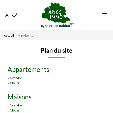
ACCUEIL
Accueil
Plan du site
NOS BIENS
Plan du site
VENDRE UN BIEN
Appartements
DÉPOSEZ VOTRE RECHERCHE
A vendre
A louer
NOUS REJOINDRE
Maisons
CONTACT
A vendre
A louer
EN