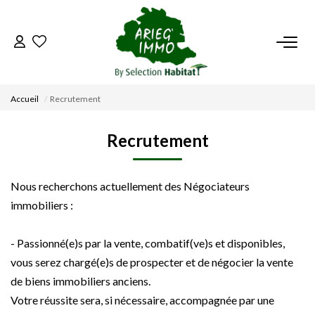
ACCUEIL
Accueil
Recrutement
NOS BIENS
Recrutement
VENDRE UN BIEN
Nous recherchons actuellement des Négociateurs
DÉPOSEZ VOTRE RECHERCHE
immobiliers :
NOUS REJOINDRE
- Passionné(e)s par la vente, combatif(ve)s et disponibles,
vous serez chargé(e)s de prospecter et de négocier la vente
CONTACT
de biens immobiliers anciens.
Votre réussite sera, si nécessaire, accompagnée par une
EN