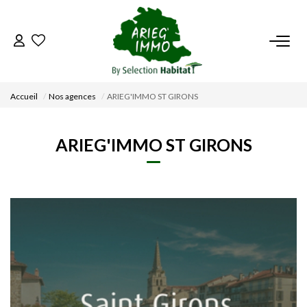
ACCUEIL
Accueil
Nos agences
ARIEG'IMMO ST GIRONS
NOS BIENS
ARIEG'IMMO ST GIRONS
VENDRE UN BIEN
DÉPOSEZ VOTRE RECHERCHE
NOUS REJOINDRE
CONTACT
EN